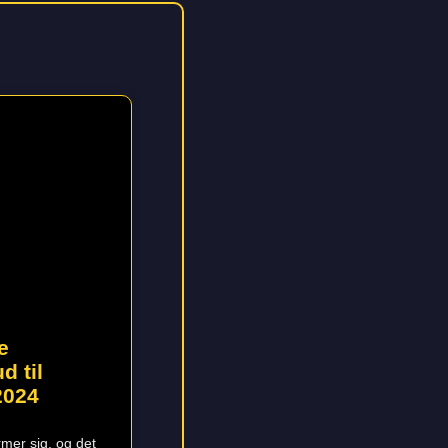
e
d til
2024
mer sig, og det