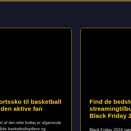
Side
Side
ortssko til basketball
Find de bedst
 den aktive fan
streamingtilbu
Black Friday 
et af det rette fodtøj er afgørende
både basketballspillere og
Black Friday 2024 nær