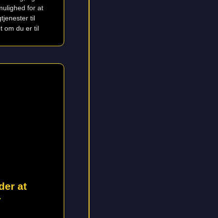
mulighed for at
tjenester til
 om du er til
er at
-