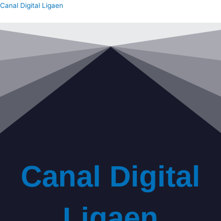
Gå
Canal Digital Ligaen
til
indholdet
Canal Digital
Ligaen